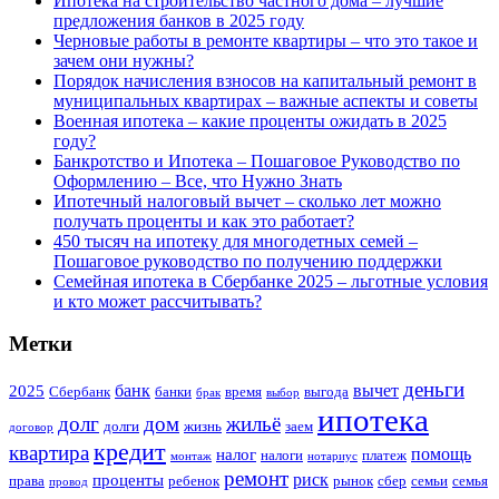
Ипотека на строительство частного дома – лучшие
предложения банков в 2025 году
Черновые работы в ремонте квартиры – что это такое и
зачем они нужны?
Порядок начисления взносов на капитальный ремонт в
муниципальных квартирах – важные аспекты и советы
Военная ипотека – какие проценты ожидать в 2025
году?
Банкротство и Ипотека – Пошаговое Руководство по
Оформлению – Все, что Нужно Знать
Ипотечный налоговый вычет – сколько лет можно
получать проценты и как это работает?
450 тысяч на ипотеку для многодетных семей –
Пошаговое руководство по получению поддержки
Семейная ипотека в Сбербанке 2025 – льготные условия
и кто может рассчитывать?
Метки
деньги
банк
вычет
2025
Сбербанк
банки
время
выгода
брак
выбор
ипотека
долг
дом
жильё
долги
жизнь
заем
договор
кредит
квартира
помощь
налог
налоги
платеж
монтаж
нотариус
ремонт
риск
проценты
права
ребенок
рынок
сбер
семьи
семья
провод