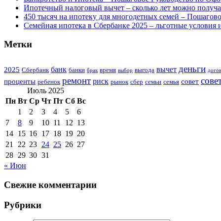
Ипотечный налоговый вычет – сколько лет можно получат
450 тысяч на ипотеку для многодетных семей – Пошагов
Семейная ипотека в Сбербанке 2025 – льготные условия 
Метки
деньги
банк
вычет
2025
Сбербанк
банки
время
выгода
брак
выбор
дого
ремонт
сове
риск
проценты
совет
ребенок
рынок
сбер
семьи
семья
Июль 2025
Пн
Вт
Ср
Чт
Пт
Сб
Вс
1
2
3
4
5
6
7
8
9
10
11
12
13
14
15
16
17
18
19
20
21
22
23
24
25
26
27
28
29
30
31
« Июн
Свежие комментарии
Рубрики