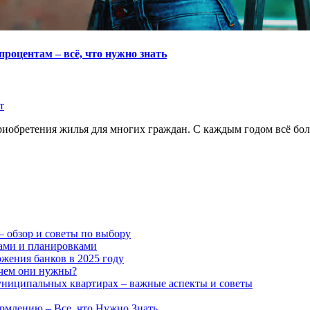
роцентам – всё, что нужно знать
т
риобретения жилья для многих граждан. С каждым годом всё бо
– обзор и советы по выбору
ами и планировками
ожения банков в 2025 году
ачем они нужны?
униципальных квартирах – важные аспекты и советы
рмлению – Все, что Нужно Знать