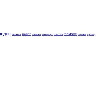
редит
помощь
налог
налоги
платеж
права
монтаж
нотариус
провод