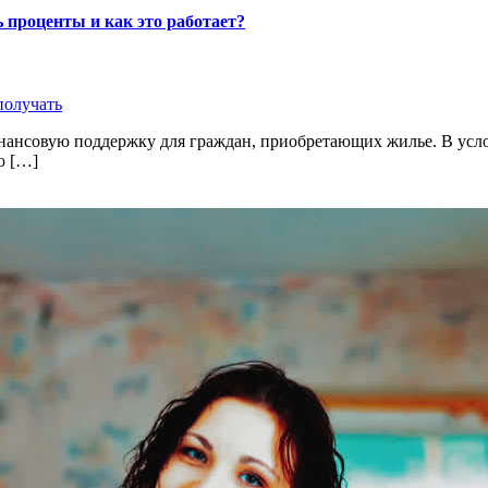
 проценты и как это работает?
получать
нансовую поддержку для граждан, приобретающих жилье. В усл
ю […]