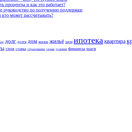
ь проценты и как это работает?
ое руководство по получению поддержки
и кто может рассчитывать?
ипотека
к
долг
дом
жильё
квартира
долги
жизнь
заем
вор
ты
срок
финансы
шаги
ставка
страхование
схема
условия