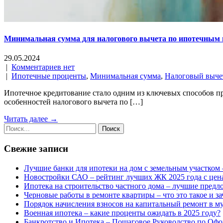
Минимальная сумма для налогового вычета по ипотечным п
29.05.2024
|
Комментариев нет
|
Ипотечные проценты
,
Минимальная сумма
,
Налоговый выче
Ипотечное кредитование стало одним из ключевых способов п
особенностей налогового вычета по […]
Читать далее →
Свежие записи
Лучшие банки для ипотеки на дом с земельным участком 
Новостройки САО – рейтинг лучших ЖК 2025 года с цен
Ипотека на строительство частного дома – лучшие предл
Черновые работы в ремонте квартиры – что это такое и з
Порядок начисления взносов на капитальный ремонт в м
Военная ипотека – какие проценты ожидать в 2025 году?
Банкротство и Ипотека – Пошаговое Руководство по Офо