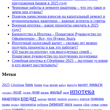
предложения банков в 2025 году
Черновые работы в ремонте квартиры – что это такое и
зачем они нужны?
Порядок начисления взносов на капитальный ремонт в
муниципальных квартирах – важные аспекты и советы
Военная ипотека – какие проценты ожидать в 2025
году?
Банкротство и Ипотека – Пошаговое Руководство по
Оформлению – Все, что Нужно Знать
Ипотечный налоговый вычет – сколько лет можно
получать проценты и как это работает?
450 тысяч на ипотеку для многодетных семей –
Пошаговое руководство по получению поддержки
Семейная ипотека в Сбербанке 2025 – льготные условия
и кто может рассчитывать?
Метки
деньги
банк
вычет
2025
Сбербанк
банки
время
выгода
брак
выбор
ипотека
долг
дом
жильё
долги
жизнь
заем
договор
кредит
квартира
помощь
налог
налоги
платеж
монтаж
нотариус
ремонт
риск
проценты
права
ребенок
рынок
сбер
семьи
семья
провод
советы
совет
срок
финансы
шаги
ставка