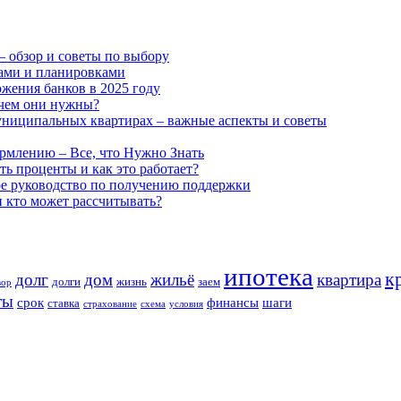
– обзор и советы по выбору
ами и планировками
ожения банков в 2025 году
ачем они нужны?
униципальных квартирах – важные аспекты и советы
рмлению – Все, что Нужно Знать
ь проценты и как это работает?
ое руководство по получению поддержки
и кто может рассчитывать?
ипотека
к
долг
дом
жильё
квартира
долги
жизнь
заем
вор
ты
срок
финансы
шаги
ставка
страхование
схема
условия