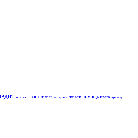
редит
помощь
налог
налоги
платеж
права
монтаж
нотариус
провод