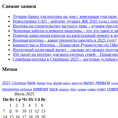
Свежие записи
Лучшие банки для ипотеки на дом с земельным участком 
Новостройки САО – рейтинг лучших ЖК 2025 года с цен
Ипотека на строительство частного дома – лучшие предл
Черновые работы в ремонте квартиры – что это такое и з
Порядок начисления взносов на капитальный ремонт в м
Военная ипотека – какие проценты ожидать в 2025 году?
Банкротство и Ипотека – Пошаговое Руководство по Офо
Ипотечный налоговый вычет – сколько лет можно получат
450 тысяч на ипотеку для многодетных семей – Пошагов
Семейная ипотека в Сбербанке 2025 – льготные условия 
Метки
деньги
банк
вычет
2025
Сбербанк
банки
время
выгода
брак
выбор
дого
ремонт
сове
риск
проценты
совет
ребенок
рынок
сбер
семьи
семья
Июль 2025
Пн
Вт
Ср
Чт
Пт
Сб
Вс
1
2
3
4
5
6
7
8
9
10
11
12
13
14
15
16
17
18
19
20