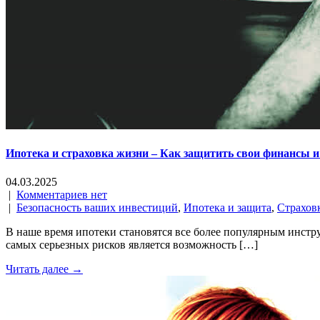
Ипотека и страховка жизни – Как защитить свои финансы и 
04.03.2025
|
Комментариев нет
|
Безопасность ваших инвестиций
,
Ипотека и защита
,
Страхов
В наше время ипотеки становятся все более популярным инстр
самых серьезных рисков является возможность […]
Читать далее →