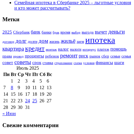
Семейная ипотека в Сбербанке 2025 – льготные условия
и кто может рассчитывать?
Метки
деньги
банк
вычет
2025
Сбербанк
банки
время
выгода
брак
выбор
ипотека
долг
дом
жильё
долги
жизнь
заем
договор
кредит
квартира
помощь
налог
налоги
платеж
монтаж
нотариус
ремонт
риск
проценты
права
ребенок
рынок
сбер
семьи
семья
провод
советы
совет
срок
финансы
шаги
ставка
страхование
схема
условия
Июль 2025
Пн
Вт
Ср
Чт
Пт
Сб
Вс
1
2
3
4
5
6
7
8
9
10
11
12
13
14
15
16
17
18
19
20
21
22
23
24
25
26
27
28
29
30
31
« Июн
Свежие комментарии