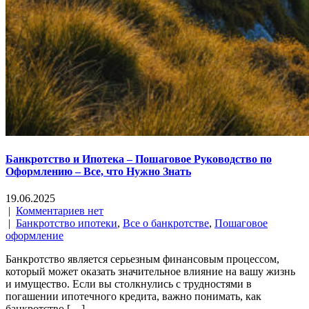
Банкротство и Ипотека – Пошаговое Руководство по
Оформлению – Все, что Нужно Знать
19.06.2025
|
Комментариев нет
|
Банкротство ипотеки
,
Все о банкротстве
,
Пошаговое
оформление
Банкротство является серьезным финансовым процессом,
который может оказать значительное влияние на вашу жизнь
и имущество. Если вы столкнулись с трудностями в
погашении ипотечного кредита, важно понимать, как
банкротство […]