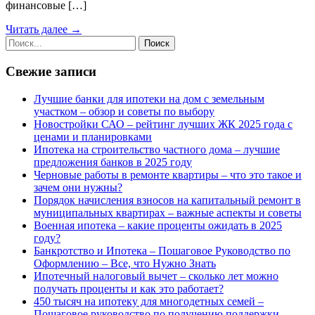
финансовые […]
Читать далее →
Свежие записи
Лучшие банки для ипотеки на дом с земельным
участком – обзор и советы по выбору
Новостройки САО – рейтинг лучших ЖК 2025 года с
ценами и планировками
Ипотека на строительство частного дома – лучшие
предложения банков в 2025 году
Черновые работы в ремонте квартиры – что это такое и
зачем они нужны?
Порядок начисления взносов на капитальный ремонт в
муниципальных квартирах – важные аспекты и советы
Военная ипотека – какие проценты ожидать в 2025
году?
Банкротство и Ипотека – Пошаговое Руководство по
Оформлению – Все, что Нужно Знать
Ипотечный налоговый вычет – сколько лет можно
получать проценты и как это работает?
450 тысяч на ипотеку для многодетных семей –
Пошаговое руководство по получению поддержки