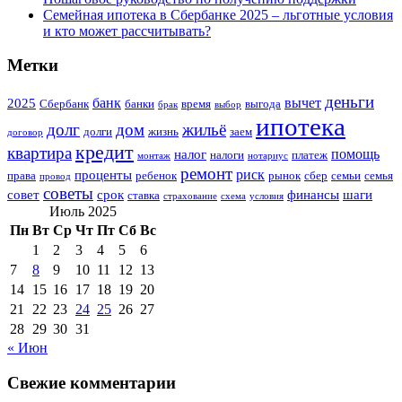
Семейная ипотека в Сбербанке 2025 – льготные условия
и кто может рассчитывать?
Метки
деньги
банк
вычет
2025
Сбербанк
банки
время
выгода
брак
выбор
ипотека
долг
дом
жильё
долги
жизнь
заем
договор
кредит
квартира
помощь
налог
налоги
платеж
монтаж
нотариус
ремонт
риск
проценты
права
ребенок
рынок
сбер
семьи
семья
провод
советы
совет
срок
финансы
шаги
ставка
страхование
схема
условия
Июль 2025
Пн
Вт
Ср
Чт
Пт
Сб
Вс
1
2
3
4
5
6
7
8
9
10
11
12
13
14
15
16
17
18
19
20
21
22
23
24
25
26
27
28
29
30
31
« Июн
Свежие комментарии