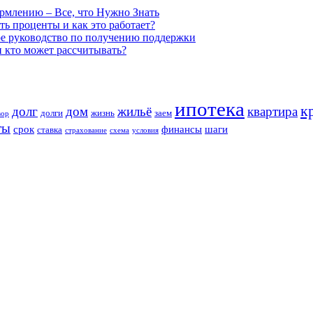
рмлению – Все, что Нужно Знать
ь проценты и как это работает?
ое руководство по получению поддержки
и кто может рассчитывать?
ипотека
к
долг
дом
жильё
квартира
долги
жизнь
заем
вор
ты
срок
финансы
шаги
ставка
страхование
схема
условия