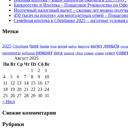
Банкротство и Ипотека – Пошаговое Руководство по Офо
Ипотечный налоговый вычет – сколько лет можно получат
450 тысяч на ипотеку для многодетных семей – Пошагов
Семейная ипотека в Сбербанке 2025 – льготные условия 
Метки
деньги
банк
вычет
2025
Сбербанк
банки
время
выгода
брак
выбор
дого
ремонт
сове
риск
проценты
совет
ребенок
рынок
сбер
семьи
семья
Август 2025
Пн
Вт
Ср
Чт
Пт
Сб
Вс
1
2
3
4
5
6
7
8
9
10
11
12
13
14
15
16
17
18
19
20
21
22
23
24
25
26
27
28
29
30
31
« Июл
Свежие комментарии
Рубрики