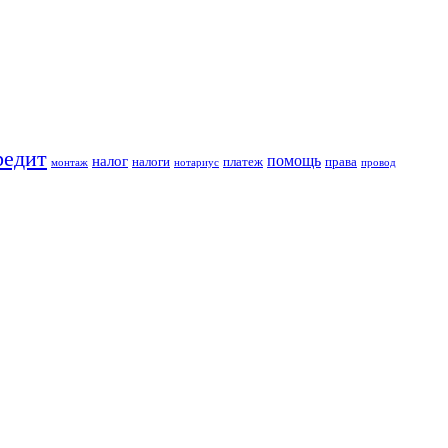
редит
помощь
налог
налоги
платеж
права
монтаж
нотариус
провод