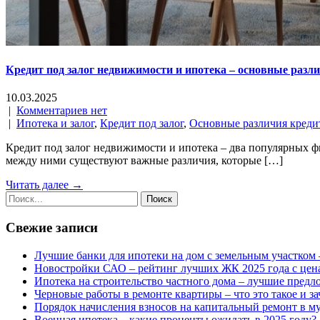
Кредит под залог недвижимости и ипотека – основные разли
10.03.2025
|
Комментариев нет
|
Ипотека и залог
,
Кредит под залог
,
Основные различия креди
Кредит под залог недвижимости и ипотека – два популярных ф
между ними существуют важные различия, которые […]
Читать далее →
Свежие записи
Лучшие банки для ипотеки на дом с земельным участком 
Новостройки САО – рейтинг лучших ЖК 2025 года с цен
Ипотека на строительство частного дома – лучшие предл
Черновые работы в ремонте квартиры – что это такое и з
Порядок начисления взносов на капитальный ремонт в м
Военная ипотека – какие проценты ожидать в 2025 году?