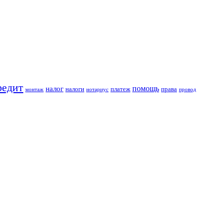
редит
помощь
налог
налоги
платеж
права
монтаж
нотариус
провод