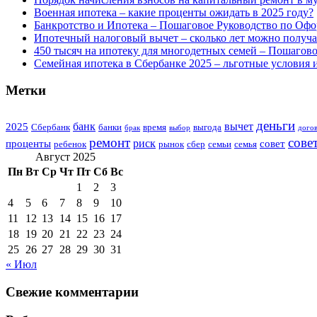
Военная ипотека – какие проценты ожидать в 2025 году?
Банкротство и Ипотека – Пошаговое Руководство по Офо
Ипотечный налоговый вычет – сколько лет можно получат
450 тысяч на ипотеку для многодетных семей – Пошагов
Семейная ипотека в Сбербанке 2025 – льготные условия 
Метки
деньги
банк
вычет
2025
Сбербанк
банки
время
выгода
брак
выбор
дого
ремонт
сове
риск
проценты
совет
ребенок
рынок
сбер
семьи
семья
Август 2025
Пн
Вт
Ср
Чт
Пт
Сб
Вс
1
2
3
4
5
6
7
8
9
10
11
12
13
14
15
16
17
18
19
20
21
22
23
24
25
26
27
28
29
30
31
« Июл
Свежие комментарии