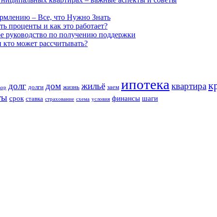
рмлению – Все, что Нужно Знать
ь проценты и как это работает?
ое руководство по получению поддержки
и кто может рассчитывать?
ипотека
к
долг
дом
жильё
квартира
долги
жизнь
заем
вор
ты
срок
финансы
шаги
ставка
страхование
схема
условия