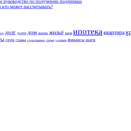
ое руководство по получению поддержки
и кто может рассчитывать?
ипотека
к
долг
дом
жильё
квартира
долги
жизнь
заем
вор
ты
срок
финансы
шаги
ставка
страхование
схема
условия