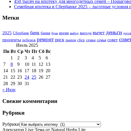
450 тысяч на ипотеку для многодетных семей – Пошагов
Семейная ипотека в Сбербанке 2025 – льготные условия 
Метки
деньги
банк
вычет
2025
Сбербанк
банки
время
выгода
брак
выбор
дого
ремонт
сове
риск
проценты
совет
ребенок
рынок
сбер
семьи
семья
Июль 2025
Пн
Вт
Ср
Чт
Пт
Сб
Вс
1
2
3
4
5
6
7
8
9
10
11
12
13
14
15
16
17
18
19
20
21
22
23
24
25
26
27
28
29
30
31
« Июн
Свежие комментарии
Рубрики
Рубрики
Арендатор Live Тема от Natural Herbs Lite