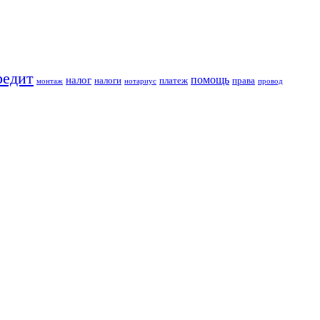
редит
помощь
налог
налоги
платеж
права
монтаж
нотариус
провод