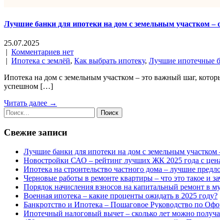
Лучшие банки для ипотеки на дом с земельным участком – 
25.07.2025
|
Комментариев нет
|
Ипотека с землёй
,
Как выбрать ипотеку
,
Лучшие ипотечные 
Ипотека на дом с земельным участком – это важный шаг, кото
успешном […]
Читать далее →
Свежие записи
Лучшие банки для ипотеки на дом с земельным участком 
Новостройки САО – рейтинг лучших ЖК 2025 года с цен
Ипотека на строительство частного дома – лучшие предл
Черновые работы в ремонте квартиры – что это такое и з
Порядок начисления взносов на капитальный ремонт в м
Военная ипотека – какие проценты ожидать в 2025 году?
Банкротство и Ипотека – Пошаговое Руководство по Офо
Ипотечный налоговый вычет – сколько лет можно получат