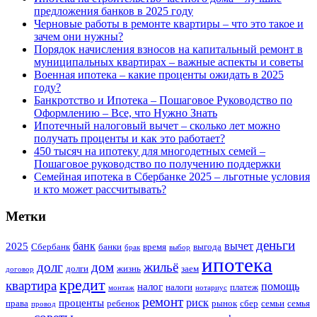
предложения банков в 2025 году
Черновые работы в ремонте квартиры – что это такое и
зачем они нужны?
Порядок начисления взносов на капитальный ремонт в
муниципальных квартирах – важные аспекты и советы
Военная ипотека – какие проценты ожидать в 2025
году?
Банкротство и Ипотека – Пошаговое Руководство по
Оформлению – Все, что Нужно Знать
Ипотечный налоговый вычет – сколько лет можно
получать проценты и как это работает?
450 тысяч на ипотеку для многодетных семей –
Пошаговое руководство по получению поддержки
Семейная ипотека в Сбербанке 2025 – льготные условия
и кто может рассчитывать?
Метки
деньги
банк
вычет
2025
Сбербанк
банки
время
выгода
брак
выбор
ипотека
долг
дом
жильё
долги
жизнь
заем
договор
кредит
квартира
помощь
налог
налоги
платеж
монтаж
нотариус
ремонт
риск
проценты
права
ребенок
рынок
сбер
семьи
семья
провод