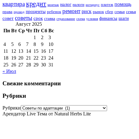
кредит
квартира
помощь
налог
налоги
платеж
монтаж
нотариус
ремонт
риск
проценты
права
ребенок
рынок
сбер
семьи
семья
провод
советы
совет
срок
финансы
шаги
ставка
страхование
схема
условия
Август 2025
Пн
Вт
Ср
Чт
Пт
Сб
Вс
1
2
3
4
5
6
7
8
9
10
11
12
13
14
15
16
17
18
19
20
21
22
23
24
25
26
27
28
29
30
31
« Июл
Свежие комментарии
Рубрики
Рубрики
Арендатор Live Тема от Natural Herbs Lite