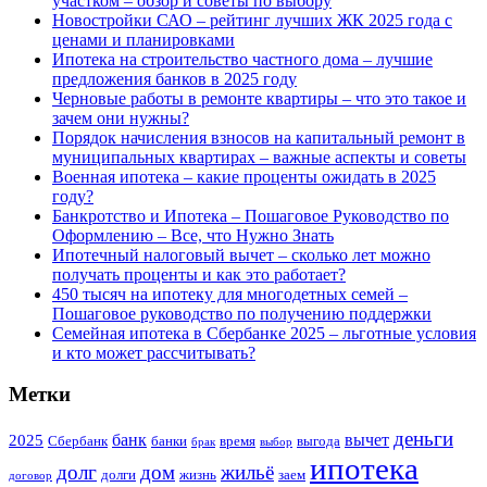
участком – обзор и советы по выбору
Новостройки САО – рейтинг лучших ЖК 2025 года с
ценами и планировками
Ипотека на строительство частного дома – лучшие
предложения банков в 2025 году
Черновые работы в ремонте квартиры – что это такое и
зачем они нужны?
Порядок начисления взносов на капитальный ремонт в
муниципальных квартирах – важные аспекты и советы
Военная ипотека – какие проценты ожидать в 2025
году?
Банкротство и Ипотека – Пошаговое Руководство по
Оформлению – Все, что Нужно Знать
Ипотечный налоговый вычет – сколько лет можно
получать проценты и как это работает?
450 тысяч на ипотеку для многодетных семей –
Пошаговое руководство по получению поддержки
Семейная ипотека в Сбербанке 2025 – льготные условия
и кто может рассчитывать?
Метки
деньги
банк
вычет
2025
Сбербанк
банки
время
выгода
брак
выбор
ипотека
долг
дом
жильё
долги
жизнь
заем
договор