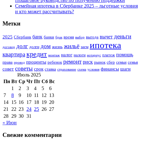
Пошаговое руководство по получению поддержки
Семейная ипотека в Сбербанке 2025 – льготные условия
и кто может рассчитывать?
Метки
деньги
банк
вычет
2025
Сбербанк
банки
время
выгода
брак
выбор
ипотека
долг
дом
жильё
долги
жизнь
заем
договор
кредит
квартира
помощь
налог
налоги
платеж
монтаж
нотариус
ремонт
риск
проценты
права
ребенок
рынок
сбер
семьи
семья
провод
советы
совет
срок
финансы
шаги
ставка
страхование
схема
условия
Июль 2025
Пн
Вт
Ср
Чт
Пт
Сб
Вс
1
2
3
4
5
6
7
8
9
10
11
12
13
14
15
16
17
18
19
20
21
22
23
24
25
26
27
28
29
30
31
« Июн
Свежие комментарии