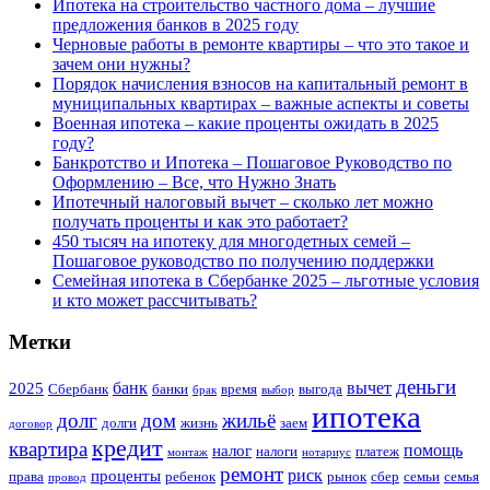
Ипотека на строительство частного дома – лучшие
предложения банков в 2025 году
Черновые работы в ремонте квартиры – что это такое и
зачем они нужны?
Порядок начисления взносов на капитальный ремонт в
муниципальных квартирах – важные аспекты и советы
Военная ипотека – какие проценты ожидать в 2025
году?
Банкротство и Ипотека – Пошаговое Руководство по
Оформлению – Все, что Нужно Знать
Ипотечный налоговый вычет – сколько лет можно
получать проценты и как это работает?
450 тысяч на ипотеку для многодетных семей –
Пошаговое руководство по получению поддержки
Семейная ипотека в Сбербанке 2025 – льготные условия
и кто может рассчитывать?
Метки
деньги
банк
вычет
2025
Сбербанк
банки
время
выгода
брак
выбор
ипотека
долг
дом
жильё
долги
жизнь
заем
договор
кредит
квартира
помощь
налог
налоги
платеж
монтаж
нотариус
ремонт
риск
проценты
права
ребенок
рынок
сбер
семьи
семья
провод