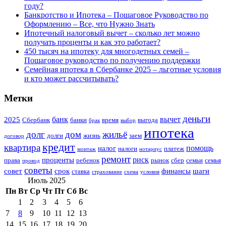
году?
Банкротство и Ипотека – Пошаговое Руководство по
Оформлению – Все, что Нужно Знать
Ипотечный налоговый вычет – сколько лет можно
получать проценты и как это работает?
450 тысяч на ипотеку для многодетных семей –
Пошаговое руководство по получению поддержки
Семейная ипотека в Сбербанке 2025 – льготные условия
и кто может рассчитывать?
Метки
деньги
банк
вычет
2025
Сбербанк
банки
время
выгода
брак
выбор
ипотека
долг
дом
жильё
долги
жизнь
заем
договор
кредит
квартира
помощь
налог
налоги
платеж
монтаж
нотариус
ремонт
риск
проценты
права
ребенок
рынок
сбер
семьи
семья
провод
советы
совет
срок
финансы
шаги
ставка
страхование
схема
условия
Июль 2025
Пн
Вт
Ср
Чт
Пт
Сб
Вс
1
2
3
4
5
6
7
8
9
10
11
12
13
14
15
16
17
18
19
20